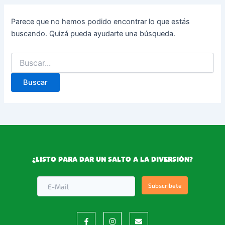
Parece que no hemos podido encontrar lo que estás
buscando. Quizá pueda ayudarte una búsqueda.
¿LISTO PARA DAR UN SALTO A LA DIVERSIÓN?
Subscribete
F
I
E
a
n
n
c
s
v
e
t
e