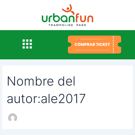
Buscar
Ir
por:
al
contenido
Nombre del
autor:ale2017